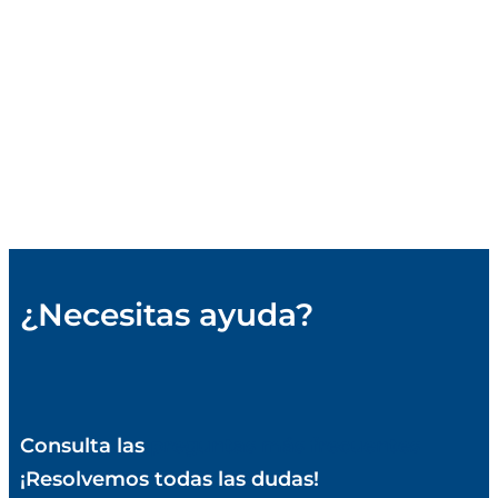
Opiniones de Ibancar
¿Ibancar te quita el coche?
Afectados por Ibancar
Cancelar Contrato Ibancar
Sentencia Ibancar
CONSEJOS DE MOTOR
¿Qué es la reserva de dominio de un coche?
¿Cómo calcular el mantenimiento del coche?
¿Necesitas ayuda?
Consulta las
preguntas más frecuentes
¡Resolvemos todas las dudas!