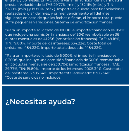
entre 12 y 36 meses. El TAE podrá variar en función de la cantidad a
prestar. Variación de la TAE 29.77% (min.) y 132.11% (máx.) y TIN
19.80% (mín.) y 19.80% (máx.). Importe calculado para financiaciones
realizadas el día 1 del mes, y primer vencimiento el 1 del mes
siguiente; en caso de que las fechas difieran, el importe total puede
sufrir pequeñas variaciones. Sistema de amortización francés.
*Para un importe solicitado de 1000€, el importe financiado es 1150€
que incluye una comisión financiada de 150€ reembolsable en 36
cuotas mensuales de 41.23€ (amortización francesa). TAE: 49.18%,
TIN: 19.80%. Importe de los intereses: 334.22€. Coste total del
préstamo: 484.22€. Importe total adeudado: 1484.22€.
*Para un importe solicitado de 6.000€, el importe financiado es
6.300€ que incluye una comisión financiada de 300€ reembolsable
en 36 cuotas mensuales de 230.70€ (amortización francesa). TAE:
29.77%, TIN: 19.80%. Importe de los intereses: 2005.34€. Coste total
del préstamo: 2305.34€. Importe total adeudado: 8305.34€.
*Coste de servicios no incluidos
¿Necesitas ayuda?