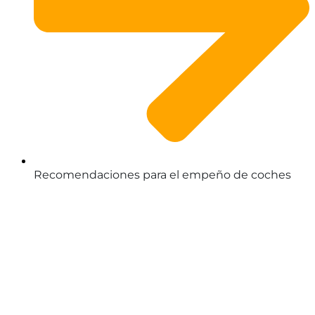
Recomendaciones para el empeño de coches
ACTUALIDAD Y FINANZAS
Cómo reunificar deudas
Qué es una compulsa notarial
Cómo refinanciar un préstamo de coche
Cómo saber si estoy en ASNEF
Pedir un préstamo ASNEF
ACTUALIDAD IBANCAR